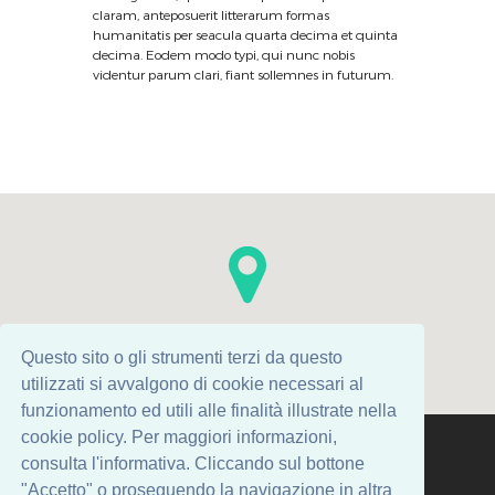
claram, anteposuerit litterarum formas
humanitatis per seacula quarta decima et quinta
decima. Eodem modo typi, qui nunc nobis
videntur parum clari, fiant sollemnes in futurum.
Questo sito o gli strumenti terzi da questo
utilizzati si avvalgono di cookie necessari al
funzionamento ed utili alle finalità illustrate nella
cookie policy. Per maggiori informazioni,
consulta l'informativa. Cliccando sul bottone
CoWorkingriccione.it © 2021 All Rights Reserved -
"Accetto" o proseguendo la navigazione in altra
Powered by
Tag Marketing