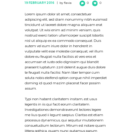
19 FEBRUARY 2016
by
flavia
0
0
Lorem ipsum dolor sit amet, consectetuer
adipiscing elit, sed diam nonummy nibh euismod
tincidunt ut laoreet dolore magna aliquam erat
volutpat. Ut wisi enim ad minim veniam, quis
nostrud exerci tation ullamcorper suscipit lobortis
nisl ut aliquip ex ea commodo consequat. Duis
autem vel eum iriure dolor in hendrerit in
vulputate velit esse molestie consequat, vel illum
dolore eu feugiat nulla facilisis at vero eros et
accumsan et iusto odio dignissim qui blandit
praesent luptatum zzril delenit augue duis dolore
te feugait nulla facilisi. Nam liber tempor cum
soluta nobis eleifend option congue nihil imperdiet
doming id quod mazim placerat facer possim
assum.
Typi non habent claritatem insitam; est usus
legentis in iis qui facit eorum claritatem.
Investigationes demonstraverunt lectores legere
me lius quod ii legunt saepius. Claritas est etiam
processus dynamicus, qui sequitur mutationem
consuetudium lectorum. Mirum est notare quam
littera gothica, quam nunc putamus parum